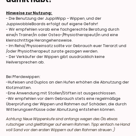
Hinweise zur Nutzung:
- Die Benutzung der JuppiWipp – Wippen, und der
JuppiwobbleBoards erfolgt auf eigene Gefahr!
- Wir empfehlen vorab eine fachgerechte Beratung durch
eine/n Trainer/in oder Osteo-/Physiotherapeut/in und eine
kleinschrittige Herangehensweise.
- Im Reha/ Physioeinsatz sollte vor Gebrauch euer Tierarzt und
/oder Physiotherapeut zurate gezogen werden.
- Der Verkäufer der Wippen gibt ausdrücklich keine
Heilversprechen ab.
Bei Pferdewippen:
-Hufeisen und Duplos an den Hufen erhöhen die Abnutzung der
Klotzmatten.
-Eine Anwendung mit Stollen/Stiften ist ausgeschlossen.
-Wir empfehlen vor dem Gebrauch stets eine regelmäßige
Überprüfung der Wippen und Rahmen auf Schäden, die durch
Witterungseinflüsse oder Abnutzung entstehen können.
Achtung: Neue Wippenkufe sind anfangs wegen des Öls etwas
rutschiger und gleitfähiger auf einem Rahmen. Tipp: einfach ne Hand
voll Sand vor den ersten Wippern auf den Rahmen streuen ;)