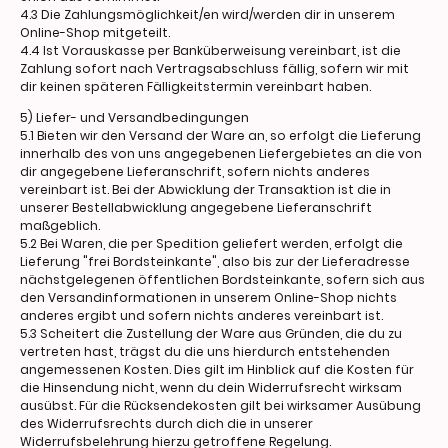
4.3 Die Zahlungsmöglichkeit/en wird/werden dir in unserem
Online-Shop mitgeteilt.
4.4 Ist Vorauskasse per Banküberweisung vereinbart, ist die
Zahlung sofort nach Vertragsabschluss fällig, sofern wir mit
dir keinen späteren Fälligkeitstermin vereinbart haben.
5) Liefer- und Versandbedingungen
5.1 Bieten wir den Versand der Ware an, so erfolgt die Lieferung
innerhalb des von uns angegebenen Liefergebietes an die von
dir angegebene Lieferanschrift, sofern nichts anderes
vereinbart ist. Bei der Abwicklung der Transaktion ist die in
unserer Bestellabwicklung angegebene Lieferanschrift
maßgeblich.
5.2 Bei Waren, die per Spedition geliefert werden, erfolgt die
Lieferung "frei Bordsteinkante", also bis zur der Lieferadresse
nächstgelegenen öffentlichen Bordsteinkante, sofern sich aus
den Versandinformationen in unserem Online-Shop nichts
anderes ergibt und sofern nichts anderes vereinbart ist.
5.3 Scheitert die Zustellung der Ware aus Gründen, die du zu
vertreten hast, trägst du die uns hierdurch entstehenden
angemessenen Kosten. Dies gilt im Hinblick auf die Kosten für
die Hinsendung nicht, wenn du dein Widerrufsrecht wirksam
ausübst. Für die Rücksendekosten gilt bei wirksamer Ausübung
des Widerrufsrechts durch dich die in unserer
Widerrufsbelehrung hierzu getroffene Regelung.