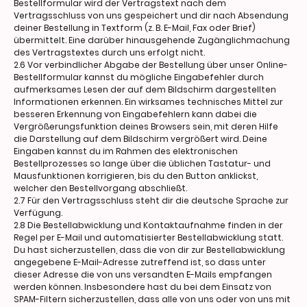
Bestellformular wird der Vertragstext nach dem
Vertragsschluss von uns gespeichert und dir nach Absendung
deiner Bestellung in Textform (z. B. E-Mail, Fax oder Brief)
übermittelt. Eine darüber hinausgehende Zugänglichmachung
des Vertragstextes durch uns erfolgt nicht.
2.6 Vor verbindlicher Abgabe der Bestellung über unser Online-
Bestellformular kannst du mögliche Eingabefehler durch
aufmerksames Lesen der auf dem Bildschirm dargestellten
Informationen erkennen. Ein wirksames technisches Mittel zur
besseren Erkennung von Eingabefehlern kann dabei die
Vergrößerungsfunktion deines Browsers sein, mit deren Hilfe
die Darstellung auf dem Bildschirm vergrößert wird. Deine
Eingaben kannst du im Rahmen des elektronischen
Bestellprozesses so lange über die üblichen Tastatur- und
Mausfunktionen korrigieren, bis du den Button anklickst,
welcher den Bestellvorgang abschließt.
2.7 Für den Vertragsschluss steht dir die deutsche Sprache zur
Verfügung.
2.8 Die Bestellabwicklung und Kontaktaufnahme finden in der
Regel per E-Mail und automatisierter Bestellabwicklung statt.
Du hast sicherzustellen, dass die von dir zur Bestellabwicklung
angegebene E-Mail-Adresse zutreffend ist, so dass unter
dieser Adresse die von uns versandten E-Mails empfangen
werden können. Insbesondere hast du bei dem Einsatz von
SPAM-Filtern sicherzustellen, dass alle von uns oder von uns mit