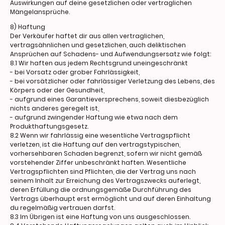
Auswirkungen auf deine gesetzlichen oder vertraglichen
Mängelansprüche.
8) Haftung
Der Verkäufer haftet dir aus allen vertraglichen,
vertragsähnlichen und gesetzlichen, auch deliktischen
Ansprüchen auf Schadens- und Aufwendungsersatz wie folgt:
8.1 Wir haften aus jedem Rechtsgrund uneingeschränkt
- bei Vorsatz oder grober Fahrlässigkeit,
- bei vorsätzlicher oder fahrlässiger Verletzung des Lebens, des
Körpers oder der Gesundheit,
- aufgrund eines Garantieversprechens, soweit diesbezüglich
nichts anderes geregelt ist,
- aufgrund zwingender Haftung wie etwa nach dem
Produkthaftungsgesetz.
8.2 Wenn wir fahrlässig eine wesentliche Vertragspflicht
verletzen, ist die Haftung auf den vertragstypischen,
vorhersehbaren Schaden begrenzt, sofern wir nicht gemäß
vorstehender Ziffer unbeschränkt haften. Wesentliche
Vertragspflichten sind Pflichten, die der Vertrag uns nach
seinem Inhalt zur Erreichung des Vertragszwecks auferlegt,
deren Erfüllung die ordnungsgemäße Durchführung des
Vertrags überhaupt erst ermöglicht und auf deren Einhaltung
du regelmäßig vertrauen darfst.
8.3 Im Übrigen ist eine Haftung von uns ausgeschlossen.