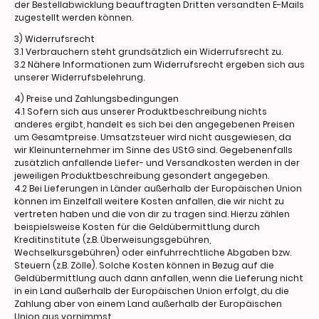
der Bestellabwicklung beauftragten Dritten versandten E-Mails
zugestellt werden können.
3) Widerrufsrecht
3.1 Verbrauchern steht grundsätzlich ein Widerrufsrecht zu.
3.2 Nähere Informationen zum Widerrufsrecht ergeben sich aus
unserer Widerrufsbelehrung.
4) Preise und Zahlungsbedingungen
4.1 Sofern sich aus unserer Produktbeschreibung nichts
anderes ergibt, handelt es sich bei den angegebenen Preisen
um Gesamtpreise. Umsatzsteuer wird nicht ausgewiesen, da
wir Kleinunternehmer im Sinne des UStG sind. Gegebenenfalls
zusätzlich anfallende Liefer- und Versandkosten werden in der
jeweiligen Produktbeschreibung gesondert angegeben.
4.2 Bei Lieferungen in Länder außerhalb der Europäischen Union
können im Einzelfall weitere Kosten anfallen, die wir nicht zu
vertreten haben und die von dir zu tragen sind. Hierzu zählen
beispielsweise Kosten für die Geldübermittlung durch
Kreditinstitute (z.B. Überweisungsgebühren,
Wechselkursgebühren) oder einfuhrrechtliche Abgaben bzw.
Steuern (z.B. Zölle). Solche Kosten können in Bezug auf die
Geldübermittlung auch dann anfallen, wenn die Lieferung nicht
in ein Land außerhalb der Europäischen Union erfolgt, du die
Zahlung aber von einem Land außerhalb der Europäischen
Union aus vornimmst.