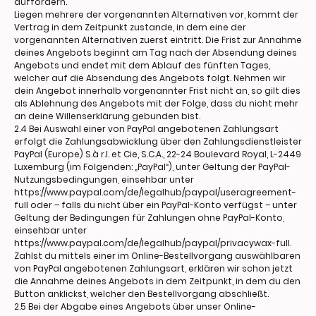
auffordern.
Liegen mehrere der vorgenannten Alternativen vor, kommt der
Vertrag in dem Zeitpunkt zustande, in dem eine der
vorgenannten Alternativen zuerst eintritt. Die Frist zur Annahme
deines Angebots beginnt am Tag nach der Absendung deines
Angebots und endet mit dem Ablauf des fünften Tages,
welcher auf die Absendung des Angebots folgt. Nehmen wir
dein Angebot innerhalb vorgenannter Frist nicht an, so gilt dies
als Ablehnung des Angebots mit der Folge, dass du nicht mehr
an deine Willenserklärung gebunden bist.
2.4 Bei Auswahl einer von PayPal angebotenen Zahlungsart
erfolgt die Zahlungsabwicklung über den Zahlungsdienstleister
PayPal (Europe) S.à r.l. et Cie, S.C.A., 22-24 Boulevard Royal, L-2449
Luxemburg (im Folgenden: „PayPal“), unter Geltung der PayPal-
Nutzungsbedingungen, einsehbar unter
https://www.paypal.com/de/legalhub/paypal/useragreement-
full oder – falls du nicht über ein PayPal-Konto verfügst – unter
Geltung der Bedingungen für Zahlungen ohne PayPal-Konto,
einsehbar unter
https://www.paypal.com/de/legalhub/paypal/privacywax-full.
Zahlst du mittels einer im Online-Bestellvorgang auswählbaren
von PayPal angebotenen Zahlungsart, erklären wir schon jetzt
die Annahme deines Angebots in dem Zeitpunkt, in dem du den
Button anklickst, welcher den Bestellvorgang abschließt.
2.5 Bei der Abgabe eines Angebots über unser Online-