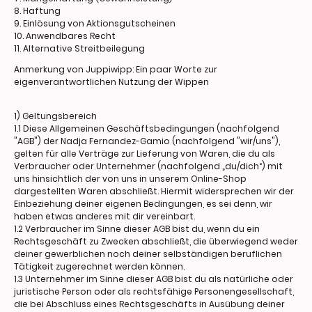
8. Haftung
9. Einlösung von Aktionsgutscheinen
10. Anwendbares Recht
11. Alternative Streitbeilegung
Anmerkung von Juppiwipp: Ein paar Worte zur
eigenverantwortlichen Nutzung der Wippen
1) Geltungsbereich
1.1 Diese Allgemeinen Geschäftsbedingungen (nachfolgend
"AGB") der Nadja Fernandez-Gamio (nachfolgend "wir/uns"),
gelten für alle Verträge zur Lieferung von Waren, die du als
Verbraucher oder Unternehmer (nachfolgend „du/dich“) mit
uns hinsichtlich der von uns in unserem Online-Shop
dargestellten Waren abschließt. Hiermit widersprechen wir der
Einbeziehung deiner eigenen Bedingungen, es sei denn, wir
haben etwas anderes mit dir vereinbart.
1.2 Verbraucher im Sinne dieser AGB bist du, wenn du ein
Rechtsgeschäft zu Zwecken abschließt, die überwiegend weder
deiner gewerblichen noch deiner selbständigen beruflichen
Tätigkeit zugerechnet werden können.
1.3 Unternehmer im Sinne dieser AGB bist du als natürliche oder
juristische Person oder als rechtsfähige Personengesellschaft,
die bei Abschluss eines Rechtsgeschäfts in Ausübung deiner