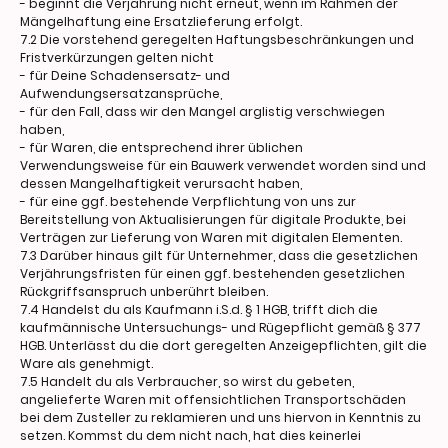
- beginnt die Verjährung nicht erneut, wenn im Rahmen der
Mängelhaftung eine Ersatzlieferung erfolgt.
7.2 Die vorstehend geregelten Haftungsbeschränkungen und
Fristverkürzungen gelten nicht
- für Deine Schadensersatz- und
Aufwendungsersatzansprüche,
- für den Fall, dass wir den Mangel arglistig verschwiegen
haben,
- für Waren, die entsprechend ihrer üblichen
Verwendungsweise für ein Bauwerk verwendet worden sind und
dessen Mangelhaftigkeit verursacht haben,
- für eine ggf. bestehende Verpflichtung von uns zur
Bereitstellung von Aktualisierungen für digitale Produkte, bei
Verträgen zur Lieferung von Waren mit digitalen Elementen.
7.3 Darüber hinaus gilt für Unternehmer, dass die gesetzlichen
Verjährungsfristen für einen ggf. bestehenden gesetzlichen
Rückgriffsanspruch unberührt bleiben.
7.4 Handelst du als Kaufmann i.S.d. § 1 HGB, trifft dich die
kaufmännische Untersuchungs- und Rügepflicht gemäß § 377
HGB. Unterlässt du die dort geregelten Anzeigepflichten, gilt die
Ware als genehmigt.
7.5 Handelt du als Verbraucher, so wirst du gebeten,
angelieferte Waren mit offensichtlichen Transportschäden
bei dem Zusteller zu reklamieren und uns hiervon in Kenntnis zu
setzen. Kommst du dem nicht nach, hat dies keinerlei