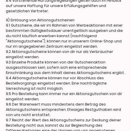
8.4 Vorstehende Haftungsregelungen gelten auch im Hinblick
auf unsere Haftung für unsere Erfüllungsgehilfen und
gesetzlichen Vertreter.
9) Einlösung von Aktionsgutscheinen
9.1 Gutscheine, die wir im Rahmen von Werbeaktionen mit einer
bestimmten Gültigkeitsdauer unentgeltlich ausgeben und die
du nicht käuflich erwerben kannst (nachfolgend
"Aktionsgutscheine"), können nur in unserem Online-Shop und
nur im angegebenen Zeitraum eingelöst werden.
9.2 Aktionsgutscheine können von dir nur als Verbraucher
eingelöst werden.
9.3 Einzelne Produkte können von der Gutscheinaktion
ausgeschlossen sein, sofern sich eine entsprechende
Einschränkung aus dem Inhalt deines Aktionsgutscheins ergibt.
9.4 Aktionsgutscheine können nur vor Abschluss des
Bestellvorgangs eingelöst werden. Eine nachträgliche
Verrechnung ist nicht möglich.
9.5 Pro Bestellung kann immer nur ein Aktionsgutschein von dir
eingelöst werden.
9.6 Der Warenwert muss mindestens dem Betrag des
Aktionsgutscheins entsprechen. Etwaiges Restguthaben wird
von uns nicht erstattet.
9.7 Reicht der Wert des Aktionsgutscheins zur Deckung deiner
Bestellung nicht aus, kannst du zur Begleichung des
Differenzbetrages eine der übrigen von uns angebotenen