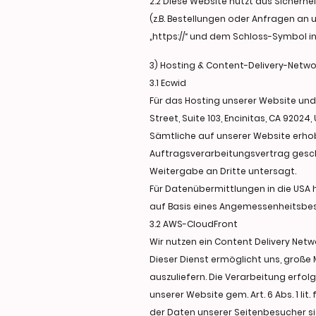
2.2 Diese Website nutzt aus Sicher
(z.B. Bestellungen oder Anfragen an 
„https://“ und dem Schloss-Symbol in
3) Hosting & Content-Delivery-Netwo
3.1 Ecwid
Für das Hosting unserer Website und 
Street, Suite 103, Encinitas, CA 92024,
Sämtliche auf unserer Website erho
Auftragsverarbeitungsvertrag geschl
Weitergabe an Dritte untersagt.
Für Datenübermittlungen in die USA
auf Basis eines Angemessenheitsbes
3.2 AWS-CloudFront
Wir nutzen ein Content Delivery Netw
Dieser Dienst ermöglicht uns, große M
auszuliefern. Die Verarbeitung erfol
unserer Website gem. Art. 6 Abs. 1 l
der Daten unserer Seitenbesucher si