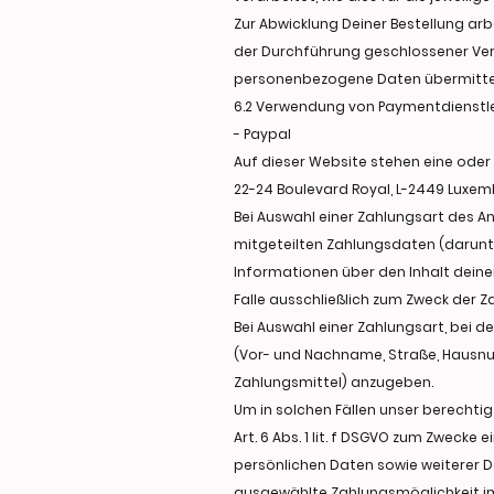
Zur Abwicklung Deiner Bestellung arb
der Durchführung geschlossener Ver
personenbezogene Daten übermittel
6.2 Verwendung von Paymentdienstle
- Paypal
Auf dieser Website stehen eine oder m
22-24 Boulevard Royal, L-2449 Luxe
Bei Auswahl einer Zahlungsart des A
mitgeteilten Zahlungsdaten (darunt
Informationen über den Inhalt deiner
Falle ausschließlich zum Zweck der Za
Bei Auswahl einer Zahlungsart, bei d
(Vor- und Nachname, Straße, Hausnum
Zahlungsmittel) anzugeben.
Um in solchen Fällen unser berechti
Art. 6 Abs. 1 lit. f DSGVO zum Zwecke
persönlichen Daten sowie weiterer D
ausgewählte Zahlungsmöglichkeit im