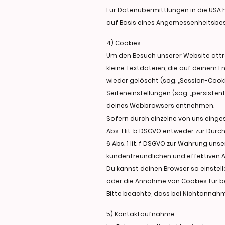
Für Datenübermittlungen in die USA
auf Basis eines Angemessenheitsbes
4) Cookies
Um den Besuch unserer Website attra
kleine Textdateien, die auf deinem 
wieder gelöscht (sog. „Session-Cook
Seiteneinstellungen (sog. „persisten
deines Webbrowsers entnehmen.
Sofern durch einzelne von uns eing
Abs. 1 lit. b DSGVO entweder zur Durch
6 Abs. 1 lit. f DSGVO zur Wahrung un
kundenfreundlichen und effektiven 
Du kannst deinen Browser so einstel
oder die Annahme von Cookies für be
Bitte beachte, dass bei Nichtannahm
5) Kontaktaufnahme