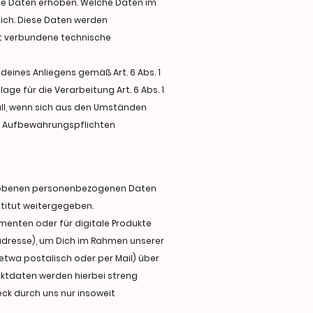
ne Daten erhoben. Welche Daten im
lich. Diese Daten werden
it verbundene technische
eines Anliegens gemäß Art. 6 Abs. 1
age für die Verarbeitung Art. 6 Abs. 1
all, wenn sich aus den Umständen
en Aufbewahrungspflichten
 erhobenen personenbezogenen Daten
titut weitergegeben.
menten oder für digitale Produkte
iladresse), um Dich im Rahmen unserer
etwa postalisch oder per Mail) über
aktdaten werden hierbei streng
ck durch uns nur insoweit