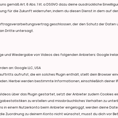
s gemäß Art. 6 Abs. 1 lit. a DSGVO dazu deine ausdrückliche Einwilligu
irkung für die Zukunft widerrufen, indem du diesen Dienst in dem auf d
ftragsverarbeitungsvertrag geschlossen, der den Schutz der Daten u
n Dritte untersagt.
eige und Wiedergabe von Videos des folgenden Anbieters: Google Irela
en an: Google LLC., USA
ftritts aufrufst, die ein solches Plugin enthält, stellt dein Browser e
laden. Hierbei werden bestimmte Informationen, einschließlich deiner I
ideos über das Plugin gestartet, setzt der Anbieter zudem Cookies e
abestatistiken zu erstellen und missbräuchliches Verhalten zu unter
s in einem Nutzerkonto beim Anbieter eingeloggt, werden deine Daten 
ie Zuordnung zu deinem Konto nicht wünschst, musst du dich vor Be