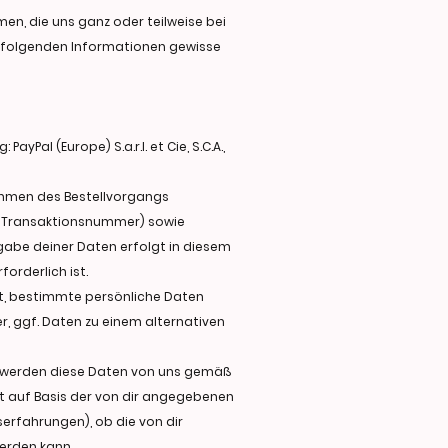
en, die uns ganz oder teilweise bei
r folgenden Informationen gewisse
al (Europe) S.a.r.l. et Cie, S.C.A.,
Rahmen des Bestellvorgangs
d Transaktionsnummer) sowie
rgabe deiner Daten erfolgt in diesem
orderlich ist.
ert, bestimmte persönliche Daten
, ggf. Daten zu einem alternativen
n, werden diese Daten von uns gemäß
üft auf Basis der von dir angegebenen
erfahrungen), ob die von dir
erden kann.