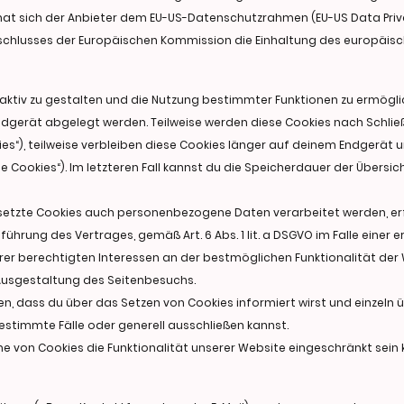
 hat sich der Anbieter dem EU-US-Datenschutzrahmen (EU-US Data Pr
chlusses der Europäischen Kommission die Einhaltung des europäisch
ktiv zu gestalten und die Nutzung bestimmter Funktionen zu ermöglic
Endgerät abgelegt werden. Teilweise werden diese Cookies nach Schl
ies“), teilweise verbleiben diese Cookies länger auf deinem Endgerät
te Cookies“). Im letzteren Fall kannst du die Speicherdauer der Übersi
esetzte Cookies auch personenbezogene Daten verarbeitet werden, erf
führung des Vertrages, gemäß Art. 6 Abs. 1 lit. a DSGVO im Falle einer e
serer berechtigten Interessen an der bestmöglichen Funktionalität der
Ausgestaltung des Seitenbesuchs.
len, dass du über das Setzen von Cookies informiert wirst und einzel
stimmte Fälle oder generell ausschließen kannst.
e von Cookies die Funktionalität unserer Website eingeschränkt sein 