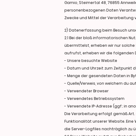
Gamio, Steimertal 48, 76855 Annweile
personenbezogenen Daten Verantwortl
Zwecke und Mittel der Verarbeitung
2) Datenerfassung beim Besuch uns
2.1 Bei der bloß informatorischen Nu
übermittelst, erheben wir nur solche
aufrufst, erheben wir die folgenden D
- Unsere besuchte Website
- Datum und Uhrzeit zum Zeitpunkt d
- Menge der gesendeten Daten in By
- Quelle/Verweis, von welchem du auf
- Verwendeter Browser
- Verwendetes Betriebssystem
- Verwendete IP-Adresse (ggf.: in an
Die Verarbeitung erfolgt gemäß Art. 
Funktionalität unserer Website. Eine
die Server-Logfiles nachträglich zu 