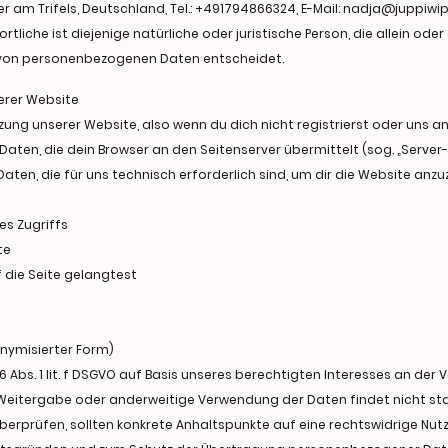
r am Trifels, Deutschland, Tel.: +491794866324, E-Mail: nadja@juppiwi
iche ist diejenige natürliche oder juristische Person, die allein od
 von personenbezogenen Daten entscheidet.
erer Website
tzung unserer Website, also wenn du dich nicht registrierst oder uns 
 Daten, die dein Browser an den Seitenserver übermittelt (sog. „Server
aten, die für uns technisch erforderlich sind, um dir die Website anzu
es Zugriffs
te
 die Seite gelangtest
onymisierter Form)
6 Abs. 1 lit. f DSGVO auf Basis unseres berechtigten Interesses an der
 Weitergabe oder anderweitige Verwendung der Daten findet nicht statt
überprüfen, sollten konkrete Anhaltspunkte auf eine rechtswidrige Nut