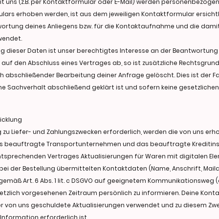
uns (z.B. per Kontaktformular oder E-Mail) werden personenbezoge
ulars erhoben werden, ist aus dem jeweiligen Kontaktformular ersicht
wortung deines Anliegens bzw. für die Kontaktaufnahme und die dam
wendet.
g dieser Daten ist unser berechtigtes Interesse an der Beantwortung d
ng auf den Abschluss eines Vertrages ab, so ist zusätzliche Rechtsgrundl
ch abschließender Bearbeitung deiner Anfrage gelöscht. Dies ist der F
e Sachverhalt abschließend geklärt ist und sofern keine gesetzlich
icklung
ng zu Liefer- und Zahlungszwecken erforderlich, werden die von uns
 das beauftragte Transportunternehmen und das beauftragte Kreditins
entsprechenden Vertrages Aktualisierungen für Waren mit digitalen Ele
r bei der Bestellung übermittelten Kontaktdaten (Name, Anschrift, Ma
gemäß Art. 6 Abs. 1 lit. c DSGVO auf geeignetem Kommunikationsweg (
tzlich vorgesehenen Zeitraum persönlich zu informieren. Deine Kont
r von uns geschuldete Aktualisierungen verwendet und zu diesem Zwe
 Information erforderlich ist.