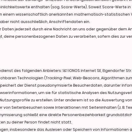
nlichkeitswerte enthalten (sog. Score-Werte). Soweit Score-Werte in
e in einem wissenschaftlich anerkannten mathematisch-statistischen V
ber nicht ausschließlich, Anschriftendaten ein.
r Daten jederzeit durch eine Nachricht an uns oder gegenüber dem A
tigt, deine personenbezogenen Daten zu verarbeiten, sofern dies zur
enst des folgenden Anbieters: 1&1 IONOS Internet SE, Elgendorfer Str
eichbaren Technologien (Tracking-Pixel, Web-Beacons, Algorithmen z
peichert der Dienst pseudonymisierte Besucherdaten, darunter Inf
owserinformationen, um sie für statistische Analysen des Nutzungsve
utzungsprofile zu erstellen. Unter anderem ist so die Auswertung v
von Seitenbesuchen sowie Interaktionen mit Seiteninhalten (z. B. Text
ymisierung schließt eine direkte Personenbeziehbarkeit grundsätzli
n zu deiner Person findet nicht statt.
ngen, insbesondere das Auslesen oder Speichern von Informationen