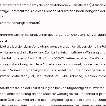
eiten wir ferner mit dem / den nachstehenden Dienstleister(n) zusamm
träge unterstützen. An diese Dienstleister werden nach Maßgabe de
t.
istern (Zahlungsdiensten)
ehrere Online-Zahlungsarten des folgenden Anbieters zur Verfügung: PayP
mburg
nbieters, bei der du in Vorleistung gehst, werden an diesen deine im 
er Name, Anschrift, Bank- und Zahlkarteninformationen, Währung un
 Bestellung gemäß Art. 6 Abs. 1 lit. b DSGVO weitergegeben. Die Weite
hlungsabwicklung mit dem Anbieter und nur insoweit, als sie hierfür erf
er wir in Vorleistung gehen, wirst du im Bestellablauf auch aufgeford
mer, Postleitzahl, Ort, Geburtsdatum, E-Mail-Adresse, Telefonnummer
gtes Interesse an der Feststellung deiner Zahlungsfähigkeit zu wahre
 einer Bonitätsprüfung an den Anbieter weitergeleitet. Der Anbieter pr
aten (wie etwa Warenkorb, Rechnungsbetrag, Bestellhistorie, Zahlungs
 Hinblick auf Zahlungs- und/oder Forderungsausfallrisiken gewährt w