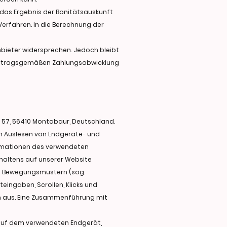
 das Ergebnis der Bonitätsauskunft
erfahren. In die Berechnung der
nbieter widersprechen. Jedoch bleibt
 vertragsgemäßen Zahlungsabwicklung
. 57, 56410 Montabaur, Deutschland.
um Auslesen von Endgeräte- und
ormationen des verwendeten
rhaltens auf unserer Website
on Bewegungsmustern (sog.
eingaben, Scrollen, Klicks und
ch aus. Eine Zusammenführung mit
 auf dem verwendeten Endgerät,