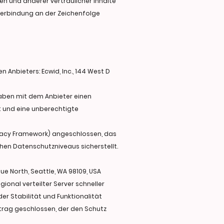
n und anderer vertraulicher Inhalte
 Verbindung an der Zeichenfolge
 Anbieters: Ecwid, Inc., 144 West D
haben mit dem Anbieter einen
t und eine unberechtigte
ivacy Framework) angeschlossen, das
en Datenschutzniveaus sicherstellt.
ue North, Seattle, WA 98109, USA
ional verteilter Server schneller
er Stabilität und Funktionalität
rtrag geschlossen, der den Schutz