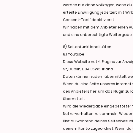
werden nur dann vollzogen, wenn du un
erteilte Einwilligung jederzeit mit W
Consent-Tool“ deaktivierst.
Wir haben mit dem Anbieter einen Au
und eine unberechtigte Weitergabe a
8) Seitenfunktionalitäten
8.1 Youtube
Diese Website nutzt Plugins zur Anz
St, Dublin, D04 E5W5, Irland
Daten können zudem übermittelt werd
Wenn du eine Seite unseres Internetau
des Anbieters her, um das Plugin zu 
übermittelt.
Wird die Wiedergabe eingebetteter V
Nutzerverhalten zu sammeln, Wiederg
Bist du während deines Seitenbesuch
deinem Konto zugeordnet. Wenn du d