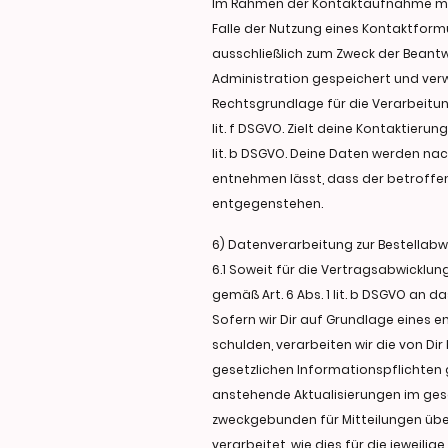
Im Rahmen der Kontaktaufnahme mit 
Falle der Nutzung eines Kontaktform
ausschließlich zum Zweck der Beant
Administration gespeichert und ver
Rechtsgrundlage für die Verarbeitun
lit. f DSGVO. Zielt deine Kontaktieru
lit. b DSGVO. Deine Daten werden na
entnehmen lässt, dass der betroffen
entgegenstehen.
6) Datenverarbeitung zur Bestellabw
6.1 Soweit für die Vertragsabwicklu
gemäß Art. 6 Abs. 1 lit. b DSGVO an
Sofern wir Dir auf Grundlage eines 
schulden, verarbeiten wir die von Di
gesetzlichen Informationspflichten 
anstehende Aktualisierungen im gese
zweckgebunden für Mitteilungen übe
verarbeitet, wie dies für die jeweilige