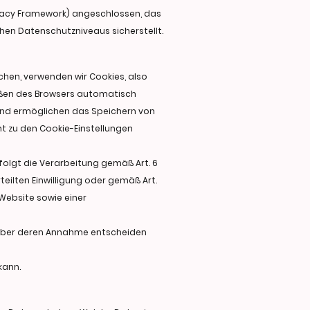
ivacy Framework) angeschlossen, das
en Datenschutzniveaus sicherstellt.
hen, verwenden wir Cookies, also
ießen des Browsers automatisch
 und ermöglichen das Speichern von
cht zu den Cookie-Einstellungen
olgt die Verarbeitung gemäß Art. 6
rteilten Einwilligung oder gemäß Art.
 Website sowie einer
n über deren Annahme entscheiden
kann.