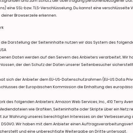
heitsgründen und zum Schutz der Übertragung personenbezogener Date
uns) eine SSL-bzw. TLS-Verschlüsselung. Du kannst eine verschlüsselte
 deiner Browserzeile erkennen.
rk
die Darstellung der Seiteninhalte nutzen wir das System des folgenden
 USA
benen Daten werden auf den Servern des Anbieters verarbeitet. Wir 
ossen, der den Schutz der Daten unserer Seitenbesucher sicherstell
 hat sich der Anbieter dem EU-US-Datenschutzrahmen (EU-US Data Pr
chlusses der Europäischen Kommission die Einhaltung des europäisch
ork des folgenden Anbieters: Amazon Web Services, Inc., 410 Terry Aven
ediendateien wie Grafiken, Seiteninhalte oder Skripte über ein Netz reg
gt zur Wahrung unseres berechtigten Interesses an der Verbesserung d
it. f DSGVO. Wir haben mit dem Anbieter einen Auftragsverarbeitungsve
cherstellt und eine unberechtigte Weitergabe an Dritte untersagt.