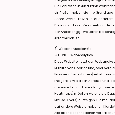
Die Bonitätsauskunft kann Wahrschei
einfließen, haben sie ihre Grundlag
Score-Werte fließen unter anderem, a
Du kannst dieser Verarbeitung deine
der Anbieter ggf. weiterhin berech
erforderlich ist.
7) Webanalysedienste
1&1 IONOS WebAnalytics
Diese Website nutzt den Webanalysedi
Mithilfe von Cookies und/oder vergl
Browserinformationen) erhebt und s
Endgeräts wie die IP-Adresse und Br
auszuwerten und pseudonymisierte N
Heatmaps) möglich, welche die Dauer 
Mouse-Overs) aufzeigen. Die Pseudon
auf andere Weise erhobenen Klardate
Alle oben beschriebenen Verarbeitu